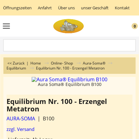
Öffnungszeiten
Anfahrt
Über uns
unser Geschäft
Kontakt
K
0
<< Zurück
|
Home
Online- Shop
Aura-Soma®
Equilibrium
Equilibrium Nr. 100 - Erzengel Metatron
Aura Soma® Equilibrium B100
Equilibrium Nr. 100 - Erzengel
Metatron
AURA-SOMA
B100
zzgl. Versand