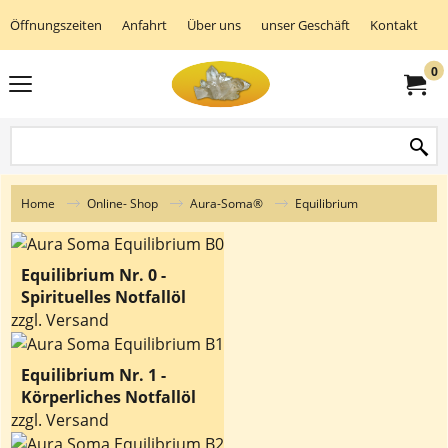
Öffnungszeiten
Anfahrt
Über uns
unser Geschäft
Kontakt
K
0
Home
Online- Shop
Aura-Soma®
Equilibrium
Equilibrium Nr. 0 -
Spirituelles Notfallöl
zzgl. Versand
Equilibrium Nr. 1 -
Körperliches Notfallöl
zzgl. Versand