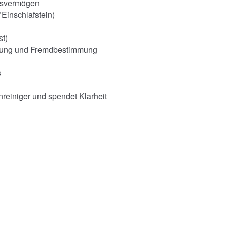
ngsvermögen
"Einschlafstein)
st)
ückung und Fremdbestimmung
s
nreiniger und spendet Klarheit