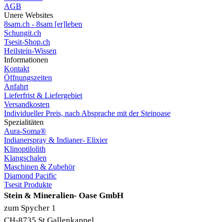
AGB
Unere Websites
8sam.ch - 8sam [er]leben
Schungit.ch
Tsesit-Shop.ch
Heilstein-Wissen
Informationen
Kontakt
Öffnungszeiten
Anfahrt
Lieferfrist & Liefergebiet
Versandkosten
Individueller Preis, nach Absprache mit der Steinoase
Spezialitäten
Aura-Soma®
Indianerspray & Indianer- Elixier
Klinoptilolith
Klangschalen
Maschinen & Zubehör
Diamond Pacific
Tsesit Produkte
Stein & Mineralien- Oase GmbH
zum Spycher 1
CH-8735 St.Gallenkappel