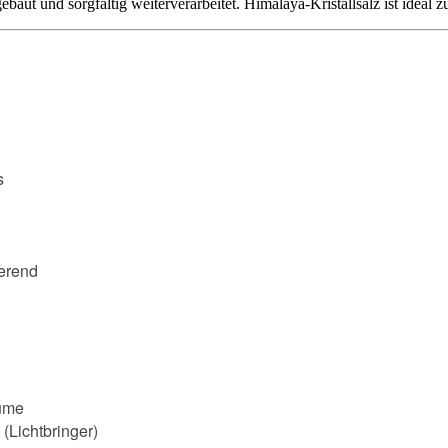
baut und sorgfältig weiterverarbeitet. Himalaya-Kristallsalz ist ideal 
s
ierend
äume
(Lichtbringer)