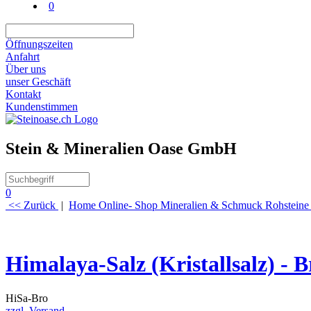
0
Öffnungszeiten
Anfahrt
Über uns
unser Geschäft
Kontakt
Kundenstimmen
Stein & Mineralien Oase GmbH
0
<< Zurück
|
Home
Online- Shop
Mineralien & Schmuck
Rohsteine
Himalaya-Salz (Kristallsalz) - 
HiSa-Bro
zzgl. Versand