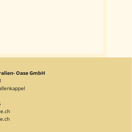
ralien- Oase GmbH
1
allenkappel
6
se.ch
e.ch