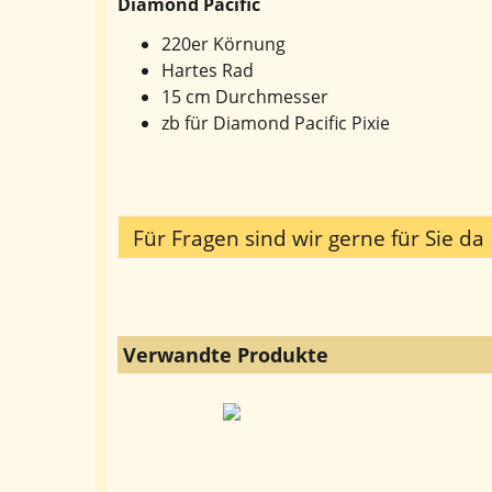
Diamond Pacific
220er Körnung
Hartes Rad
15 cm Durchmesser
zb für Diamond Pacific Pixie
Für Fragen sind wir gerne für Sie da
Verwandte Produkte