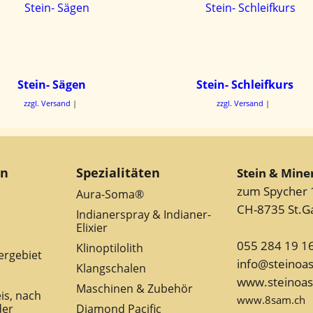
Stein- Sägen
Stein- Schleifkurs
zzgl. Versand
zzgl. Versand
en
Spezialitäten
Stein & Mine
zum Spycher 
Aura-Soma®
CH-8735 St.G
Indianerspray & Indianer-
Elixier
055 284 19 1
Klinoptilolith
fergebiet
info@steinoa
Klangschalen
www.steinoas
Maschinen & Zubehör
eis, nach
www.8sam.ch
der
Diamond Pacific