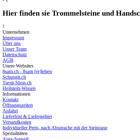
Hier finden sie Trommelsteine und Hands
!
Unternehmen
Impressum
Über uns
Unser Team
Datenschutz
AGB
Unere Websites
8sam.ch - 8sam [er]leben
Schungit.ch
Tsesit-Shop.ch
Heilstein-Wissen
Informationen
Kontakt
Öffnungszeiten
Anfahrt
Lieferfrist & Liefergebiet
Versandkosten
Individueller Preis, nach Absprache mit der Steinoase
Spezialitäten
Aura-Soma®