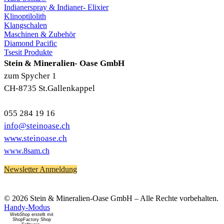
Indianerspray & Indianer- Elixier
Klinoptilolith
Klangschalen
Maschinen & Zubehör
Diamond Pacific
Tsesit Produkte
Stein & Mineralien- Oase GmbH
zum Spycher 1
CH-8735 St.Gallenkappel
055 284 19 16
info@steinoase.ch
www.steinoase.ch
www.8sam.ch
Newsletter Anmeldung
© 2026 Stein & Mineralien-Oase GmbH – Alle Rechte vorbehalten.
Handy-Modus
WebShop erstellt mit
ShopFactory Shop