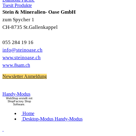
Tsesit Produkte
Stein & Mineralien- Oase GmbH
zum Spycher 1
CH-8735 St.Gallenkappel
055 284 19 16
info@steinoase.ch
www.steinoase.ch
www.8sam.ch
Newsletter Anmeldung
Handy-Modus
WebShop erstellt mit
ShopFactory Shop
Software.
Home
Desktop-Modus
Handy-Modus