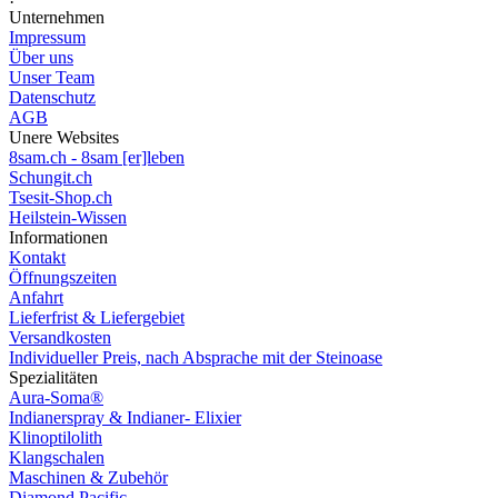
Unternehmen
Impressum
Über uns
Unser Team
Datenschutz
AGB
Unere Websites
8sam.ch - 8sam [er]leben
Schungit.ch
Tsesit-Shop.ch
Heilstein-Wissen
Informationen
Kontakt
Öffnungszeiten
Anfahrt
Lieferfrist & Liefergebiet
Versandkosten
Individueller Preis, nach Absprache mit der Steinoase
Spezialitäten
Aura-Soma®
Indianerspray & Indianer- Elixier
Klinoptilolith
Klangschalen
Maschinen & Zubehör
Diamond Pacific