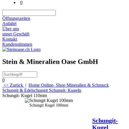
0
Öffnungszeiten
Anfahrt
Über uns
unser Geschäft
Kontakt
Kundenstimmen
Stein & Mineralien Oase GmbH
0
<< Zurück
|
Home
Online- Shop
Mineralien & Schmuck
Schungit & Edelschungit
Schungit- Kugeln
Schungit- Kugel 110mm
Beschreibung
Schungit Kugel 100mm
Spezifikatione
Schungit-
Kugel