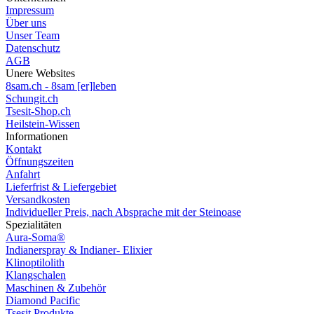
Impressum
Über uns
Unser Team
Datenschutz
AGB
Unere Websites
8sam.ch - 8sam [er]leben
Schungit.ch
Tsesit-Shop.ch
Heilstein-Wissen
Informationen
Kontakt
Öffnungszeiten
Anfahrt
Lieferfrist & Liefergebiet
Versandkosten
Individueller Preis, nach Absprache mit der Steinoase
Spezialitäten
Aura-Soma®
Indianerspray & Indianer- Elixier
Klinoptilolith
Klangschalen
Maschinen & Zubehör
Diamond Pacific
Tsesit Produkte