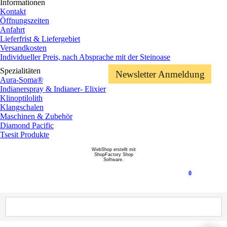
Informationen
Kontakt
Öffnungszeiten
Anfahrt
Lieferfrist & Liefergebiet
Versandkosten
Individueller Preis, nach Absprache mit der Steinoase
Spezialitäten
Newsletter Anmeldung
Aura-Soma®
Indianerspray & Indianer- Elixier
Klinoptilolith
Klangschalen
Maschinen & Zubehör
Diamond Pacific
Tsesit Produkte
WebShop erstellt mit
ShopFactory Shop
Software.
0