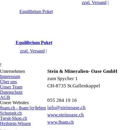
zzgl. Versand
Equilibrium Poket
zzgl. Versand
!
Stein & Mineralien- Oase GmbH
Unternehmen
Impressum
zum Spycher 1
Über uns
CH-8735 St.Gallenkappel
Unser Team
Datenschutz
AGB
055 284 19 16
Unere Websites
info@steinoase.ch
8sam.ch - 8sam [er]leben
Schungit.ch
www.steinoase.ch
Tsesit-Shop.ch
www.8sam.ch
Heilstein-Wissen