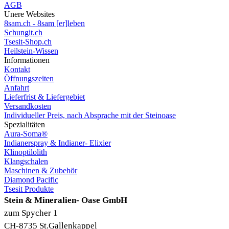
AGB
Unere Websites
8sam.ch - 8sam [er]leben
Schungit.ch
Tsesit-Shop.ch
Heilstein-Wissen
Informationen
Kontakt
Öffnungszeiten
Anfahrt
Lieferfrist & Liefergebiet
Versandkosten
Individueller Preis, nach Absprache mit der Steinoase
Spezialitäten
Aura-Soma®
Indianerspray & Indianer- Elixier
Klinoptilolith
Klangschalen
Maschinen & Zubehör
Diamond Pacific
Tsesit Produkte
Stein & Mineralien- Oase GmbH
zum Spycher 1
CH-8735 St.Gallenkappel